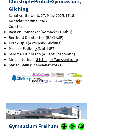
Christoph-Probst-Gymnasium,
Gilching
Schulwettbewerb: 27. März 2025, 17 Uhr
Kontakt:
Martina Stark
Coaches:
Bastian Romacker (
Romacker GmbH
)
Berthold Dambacher (
RAYLASE
)
Frank Opis (
Aktivpark Gilching
)
Michael Padberg (
MultiNET
)
Salome Fruhmann (
Allianz Fruhmann
)
Stefan Nothaft (
Gilchinger Tanzzentrum
)
Stefan Stein (
finance-networks
)
Gymnasium Freiham