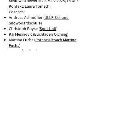
Schulwettbewerb: 20. März 2025, 18 Uhr
Kontakt:
Laura Tomschi
Coaches:
Andreas Achmüller (
ULLR Ski- und
Snowboardschule
)
Christoph Buyse (
Spot Unit
)
Kai Mesinovic (
Buchladen Olching
)
Martina Fuchs (
Potenzialcoach Martina
Fuchs
)
Sven Schreiber (
LASER COMPONENTS
Germany
)
Max-Born Gymnasium
Germering