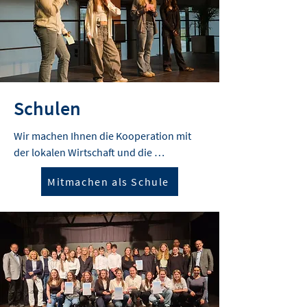
Schulen
Wir machen Ihnen die Kooperation mit 
der lokalen Wirtschaft und die 
Organisation der Pitch-Wettbewerbe 
Mitmachen als Schule
einfach.

Als Fachschaft Wirtschaft-Recht melden 
Sie uns spätestens im Juli Ihr Interesse 
für das kommende Schuljahr. Wir 
gewinnen die geeigneten Partner in der 
Region als Coaches für Ihre Klassen. 
Unser Muster-Organisationsplan hilft 