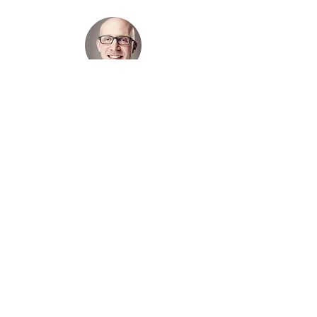
Maximilian Streicher
StR; Gymnasium Puchheim
parteifreier Stadtrat
Guido Grotz
Unternehmer; 5X Ventures