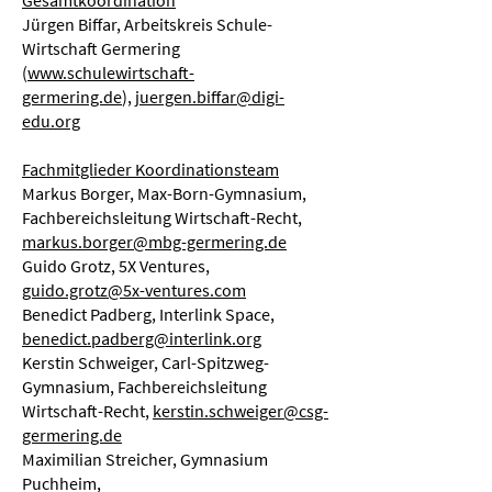
Gesamtkoordination
Jürgen Biffar, Arbeitskreis Schule-
Wirtschaft Germering
(
www.schulewirtschaft-
germering.de
),
juergen.biffar@digi-
edu.org
Fachmitglieder Koordinationsteam
Markus Borger, Max-Born-Gymnasium,
Fachbereichsleitung Wirtschaft-Recht,
markus.borger@mbg-germering.de
Guido Grotz, 5X Ventures,
guido.grotz@5x-ventures.com
Benedict Padberg, Interlink Space,
benedict.padberg@interlink.org
Kerstin Schweiger, Carl-Spitzweg-
Gymnasium, Fachbereichsleitung
Wirtschaft-Recht,
kerstin.schweiger@csg-
germering.de
Maximilian Streicher, Gymnasium
Puchheim,